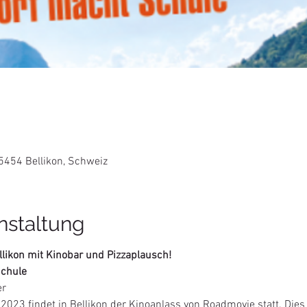
 5454 Bellikon, Schweiz
nstaltung
likon mit Kinobar und Pizzaplausch!
Schule
er
2023 findet in Bellikon der Kinoanlass von Roadmovie statt. Dies